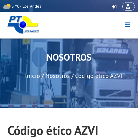
Skip
8 °C - Los Andes
to
content
Puerto Terrestre Los
Andes
NOSOTROS
Inicio
/
Nosotros
/
Código ético AZVI
Código ético AZVI