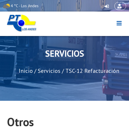
Skip
4 °C - Los Andes
-5 °C - Los
Libertadores
to
content
Puerto Terrestre Los
Andes
SERVICIOS
Inicio
/
Servicios
/
TSC-12 Refacturación
Otros