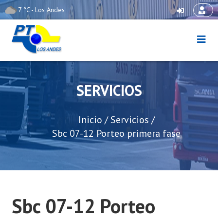
Skip
7 °C - Los Andes
to
content
Puerto Terrestre Los
Andes
SERVICIOS
Inicio
/
Servicios
/
Sbc 07-12 Porteo primera fase
Sbc 07-12 Porteo