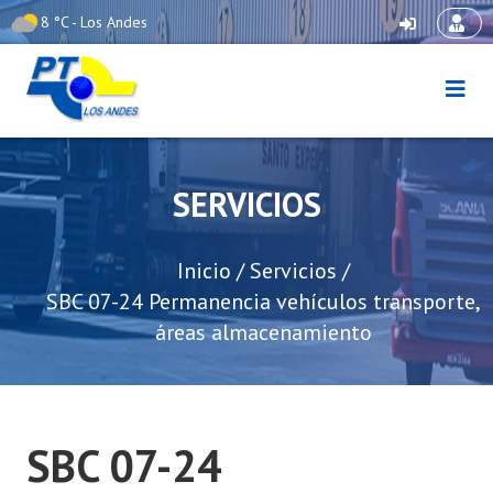
Skip
8 °C - Los Andes
to
content
Puerto Terrestre Los
Andes
SERVICIOS
Inicio
/
Servicios
/
SBC 07-24 Permanencia vehículos transporte,
áreas almacenamiento
SBC 07-24