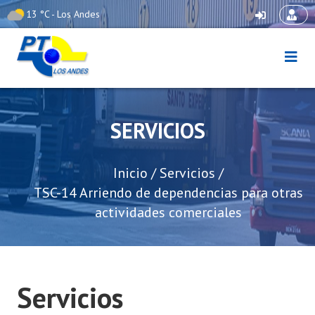
13 °C - Los Andes
Skip
-2 °C - Los
Libertadores
to
content
Puerto Terrestre Los
Andes
SERVICIOS
Inicio
/
Servicios
/
TSC-14 Arriendo de dependencias para otras
actividades comerciales
Servicios