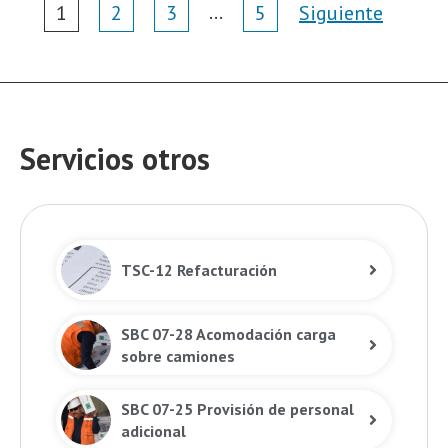
Page
…
1
2
3
5
Siguiente
navigation
Servicios otros
TSC-12 Refacturación
SBC 07-28 Acomodación carga
sobre camiones
SBC 07-25 Provisión de personal
adicional