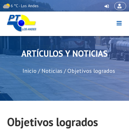
Skip
6 °C - Los Andes
to
content
Puerto Terrestre Los
Andes
ARTÍCULOS Y NOTICIAS
Inicio
/
Noticias
/
Objetivos logrados
Objetivos logrados