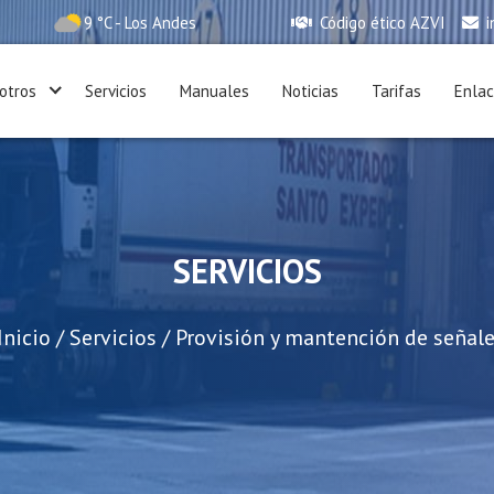
9 °C - Los Andes
Código ético AZVI
i
otros
Servicios
Manuales
Noticias
Tarifas
Enla
 Andes
SERVICIOS
Inicio
/
Servicios
/
Provisión y mantención de señale