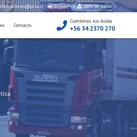
Jefe de turno
nformaciones@ptla.cl
Acceder
Cuéntenos sus dudas
ces
Contacto
+56 34 2370 270
tica